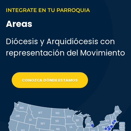
INTEGRATE EN TU PARROQUIA
Areas
Diócesis y Arquidiócesis con
representación del Movimiento
CONOZCA DÓNDE ESTAMOS
WA
ME
MT
ND
OR
MN
ID
WI
NY
SD
WY
NH
MI
IA
PA
MA
NE
NV
OH