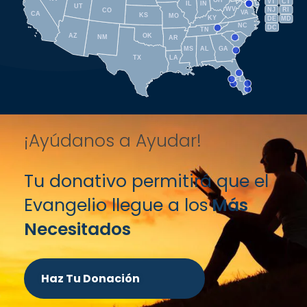
VT
CT
IL
IN
UT
WV
NJ
RI
CO
VA
CA
KS
MO
KY
DE
MD
NC
DC
TN
AZ
OK
NM
AR
SC
MS
AL
GA
TX
LA
FL
¡Ayúdanos a Ayudar!
Tu donativo permitirá que el
Evangelio llegue a los
Más
Necesitados
Haz Tu Donación