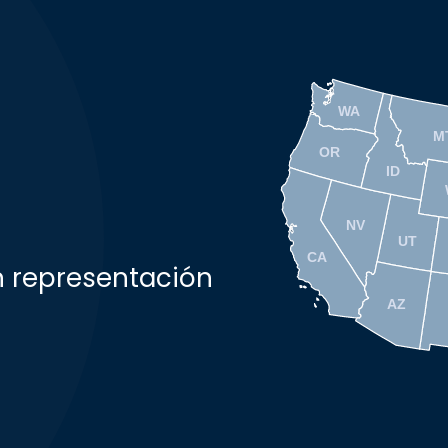
WA
M
OR
ID
NV
UT
CA
n representación
AZ