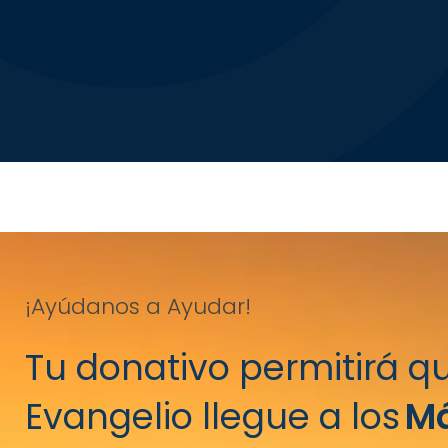
¡Ayúdanos a Ayudar!
Tu donativo permitirá qu
Evangelio llegue a los
M