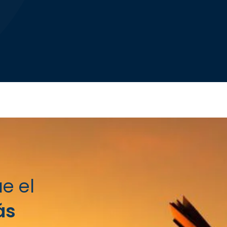
e el
ás