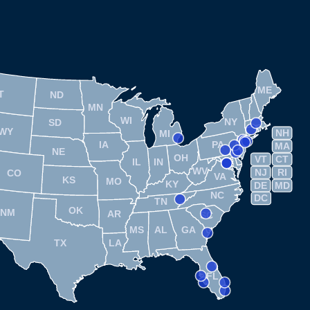
ME
T
ND
MN
WI
NY
SD
WY
NH
MI
IA
PA
MA
NE
OH
VT
CT
IL
IN
WV
NJ
RI
CO
VA
KS
MO
KY
DE
MD
NC
DC
TN
OK
NM
AR
SC
MS
AL
GA
TX
LA
FL