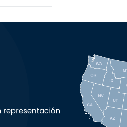
WA
M
OR
ID
NV
UT
CA
n representación
AZ