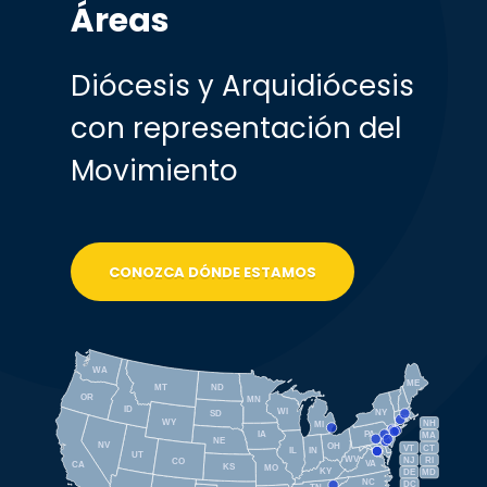
Áreas
Diócesis y Arquidiócesis
con representación del
Movimiento
CONOZCA DÓNDE ESTAMOS
WA
ME
MT
ND
OR
MN
ID
WI
NY
SD
WY
NH
MI
IA
PA
MA
NE
NV
OH
VT
CT
IL
IN
UT
WV
NJ
RI
CO
VA
CA
KS
MO
KY
DE
MD
NC
DC