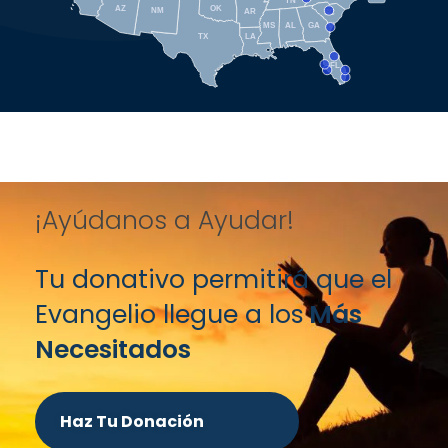
TN
AZ
OK
NM
AR
SC
MS
AL
GA
TX
LA
FL
¡Ayúdanos a Ayudar!
Tu donativo permitirá que el
Evangelio llegue a los
Más
Necesitados
Haz Tu Donación