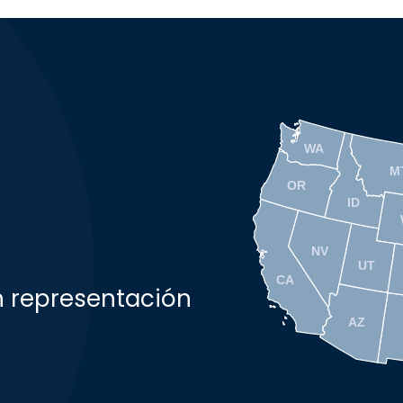
WA
M
OR
ID
NV
UT
CA
n representación
AZ