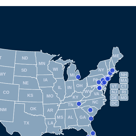
ME
T
ND
MN
WI
NY
SD
WY
NH
MI
IA
PA
MA
NE
OH
VT
CT
IL
IN
WV
NJ
RI
CO
VA
KS
MO
KY
DE
MD
NC
DC
TN
OK
NM
AR
SC
MS
AL
GA
TX
LA