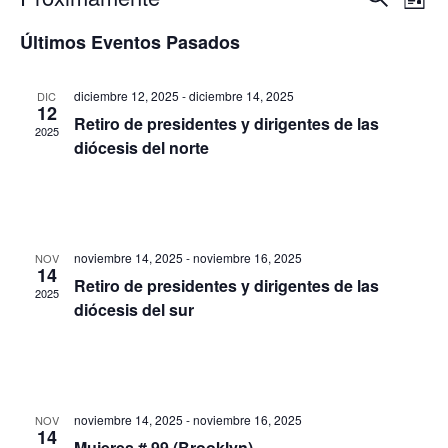
Nav
Na
Lista
Seleccionar
Últimos Eventos Pasados
de
fecha.
de
vi
diciembre 12, 2025
-
diciembre 14, 2025
DIC
12
bús
Retiro de presidentes y dirigentes de las
2025
de
diócesis del norte
y
Ev
vist
noviembre 14, 2025
-
noviembre 16, 2025
NOV
14
de
Retiro de presidentes y dirigentes de las
2025
diócesis del sur
Eve
noviembre 14, 2025
-
noviembre 16, 2025
NOV
14
Mujeres # 99 (Brooklyn)