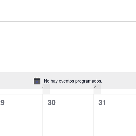
No hay eventos programados.
Aviso
J
V
0
0
0
29
30
31
ventos,
eventos,
eventos,