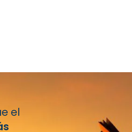
e el
ás