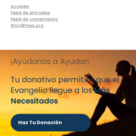
Acceder
Feed de entradas
Feed de comentarios
WordPress.org
¡Ayúdanos a Ayudar!
Tu donativo permitirá que el
Evangelio llegue a los
Más
Necesitados
Haz Tu Donación